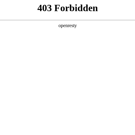
产品及服务
行业解决方案
合作伙伴
投资者关系
真人数码AI for Process“养虾三件套”
2026 / 04 / 20
速从个人尝鲜走向企业实践。但日耗Token高、权限失控风险大、业务
念，正是将AI从"问答工具"嵌入"业务流程"的方法论。4月19日，作
带来覆盖算力、平台、安全的"养虾三件套"，助力企业跨越落地鸿沟。