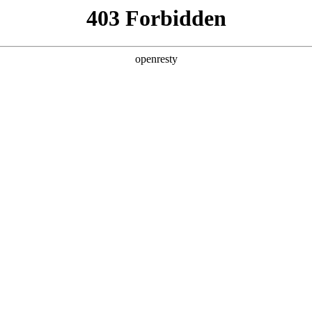
产品及服务
行业解决方案
合作伙伴
投资者关系
破局之道
2026 / 05 / 08
高性能AI计算芯片主要供应商的全年产能早早锁定殆尽，高端AI服务
n消耗数以亿计，智能体集中应用的高峰时段，资源池分分钟“爆表”