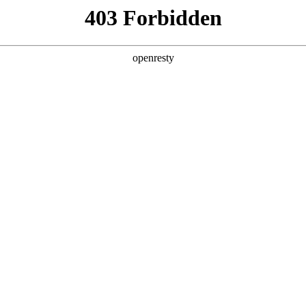
产品及服务
行业解决方案
合作伙伴
投资者关系
UWAY S8530-128D智算底座
2026 / 04 / 29
多智能体场景规模化商用落地，成为驱动全球超算力基础设施扩容的核心引擎
，高带宽、低时延、高可靠的集群互联网络，成为超大规模
的先进性，深刻影响模型训练效率、推理调度能力与算力资源整体转化价